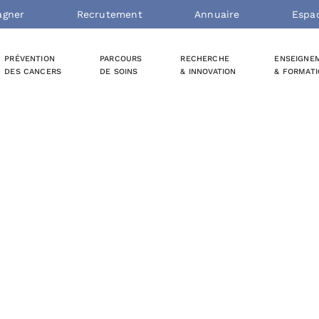
agner
Recrutement
Annuaire
Espa
PRÉVENTION
PARCOURS
RECHERCHE
ENSEIGNE
DES CANCERS
DE SOINS
& INNOVATION
& FORMAT