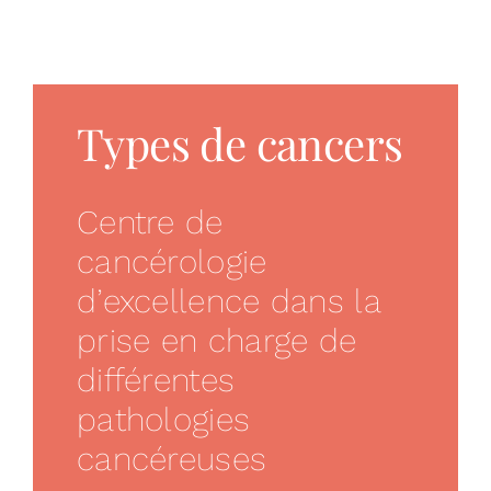
Droits et devo
Vous accompa
Types de cancers
Recrutement
Centre de
Annuaire
cancérologie
Espace presse
d’excellence dans la
RECHERCHER
prise en charge de
différentes
pathologies
cancéreuses