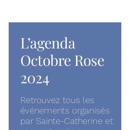
Droits et devo
Vous accompa
L’agenda
Recrutement
Octobre Rose
Annuaire
2024
Espace presse
RECHERCHER
Retrouvez tous les
événements organisés
par Sainte-Catherine et